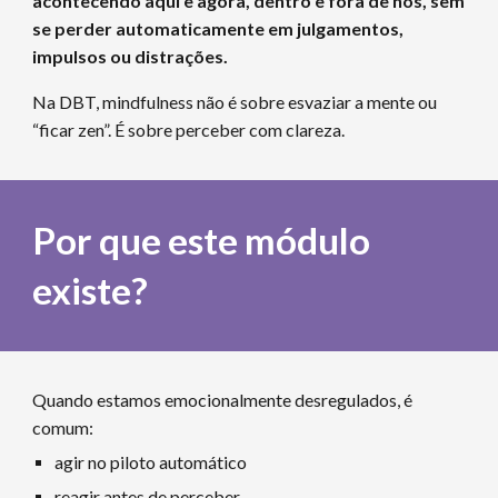
acontecendo aqui e agora, dentro e fora de nós, sem
se perder automaticamente em julgamentos,
impulsos ou distrações.
Na DBT, mindfulness não é sobre esvaziar a mente ou
“ficar zen”. É sobre perceber com clareza.
Por que
este módulo
existe?
Quando estamos emocionalmente desregulados, é
comum:
agir no piloto automático
reagir antes de perceber